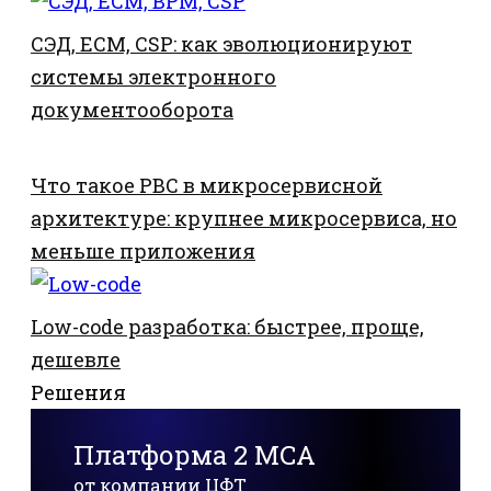
СЭД, ECM, CSP: как эволюционируют
системы электронного
документооборота
Что такое PBC в микросервисной
архитектуре: крупнее микросервиса, но
меньше приложения
Low-code разработка: быстрее, проще,
дешевле
Решения
Платформа 2 MCA
от компании ЦФТ