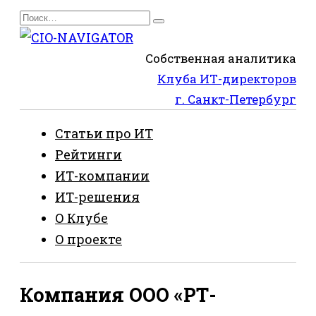
Перейти
Search
к
for:
содержанию
Собственная аналитика
Клуба ИТ-директоров
г. Санкт-Петербург
Статьи про ИТ
Рейтинги
ИТ-компании
ИТ-решения
О Клубе
О проекте
Компания ООО «РТ-