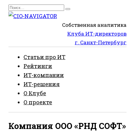
Перейти
Search
к
for:
содержанию
Собственная аналитика
Клуба ИТ-директоров
г. Санкт-Петербург
Статьи про ИТ
Рейтинги
ИТ-компании
ИТ-решения
О Клубе
О проекте
Компания ООО «РНД СОФТ»