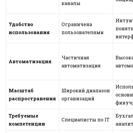
каналы
Интуи
Удобство
Ограничена
понят
использования
пользователями
интер
Частичная
Высока
Автоматизация
автоматизация
автом
Исполь
Масштаб
Широкий диапазон
основн
распространения
организаций
финуч
Требуемые
Бухга
Специалисты по IT
компетенции
анали