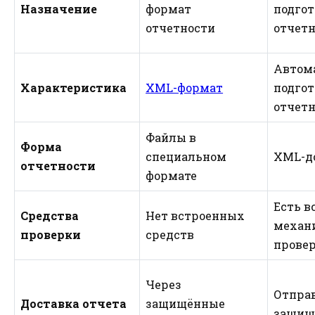
Назначение
формат
подгот
отчетности
отчет
Автом
Характеристика
XML-формат
подгот
отчет
Файлы в
Форма
специальном
XML-д
отчетности
формате
Есть в
Средства
Нет встроенных
механ
проверки
средств
прове
Через
Отправ
Доставка отчета
защищённые
защищ