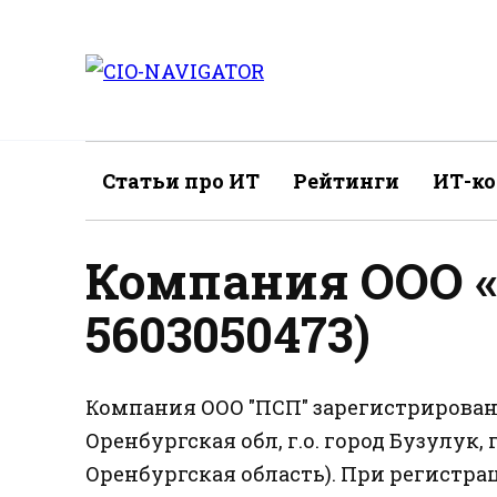
Перейти
к
содержанию
Статьи про ИТ
Рейтинги
ИТ-к
Компания ООО 
5603050473)
Компания ООО "ПСП" зарегистрирована 
Оренбургская обл, г.о. город Бузулук, г
Оренбургская область). При регистра