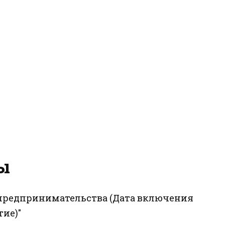
ы
о предпринимательства (Дата включения
тие)"