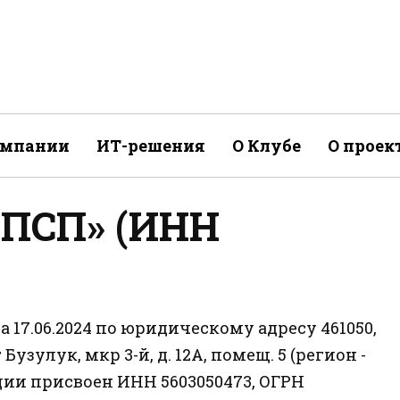
омпании
ИТ-решения
О Клубе
О проек
«ПСП» (ИНН
17.06.2024 по юридическому адресу 461050,
 Бузулук, мкр 3-й, д. 12А, помещ. 5 (регион -
ции присвоен ИНН 5603050473, ОГРН