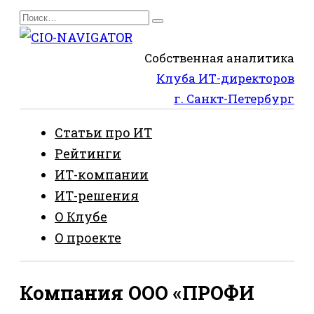
Перейти
Search
к
for:
содержанию
Собственная аналитика
Клуба ИТ-директоров
г. Санкт-Петербург
Статьи про ИТ
Рейтинги
ИТ-компании
ИТ-решения
О Клубе
О проекте
Компания ООО «ПРОФИ