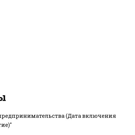
ы
о предпринимательства (Дата включения
ие)"