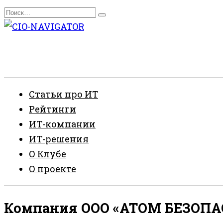
Перейти
Search
к
for:
содержанию
Статьи про ИТ
Рейтинги
ИТ-компании
ИТ-решения
О Клубе
О проекте
Компания ООО «АТОМ БЕЗОПАС