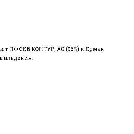
т ПФ СКБ КОНТУР, АО (95%) и Ермак
а владения: