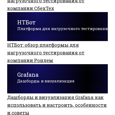
нагрузочного тестирования от
компании СбехТех
НТБот
Платформа для нагрузочного тестирования
НТБот: обзор платформы для
нагрузочного тестирования от
компании Рондем
Grafana
Дашборды и визуализация
Дашборды и визуализация Grafana: как
использовать и настроить, особенности
и советы