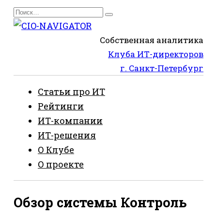
Перейти
Search
к
for:
содержанию
Собственная аналитика
Клуба ИТ-директоров
г. Санкт-Петербург
Статьи про ИТ
Рейтинги
ИТ-компании
ИТ-решения
О Клубе
О проекте
Обзор системы Контроль