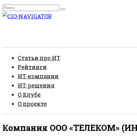
Перейти
Search
к
for:
содержанию
Статьи про ИТ
Рейтинги
ИТ-компании
ИТ-решения
О Клубе
О проекте
Компания ООО «ТЕЛЕКОМ» (ИНН