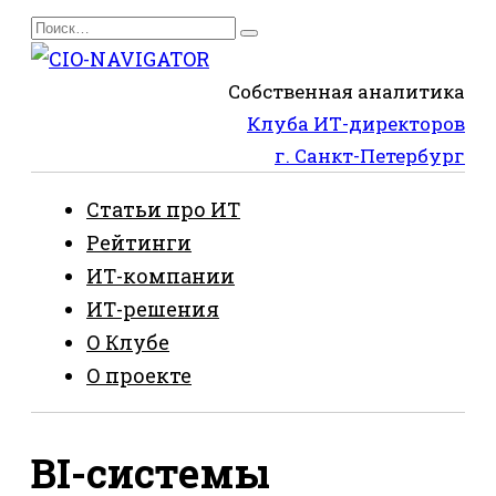
Перейти
Search
к
for:
содержанию
Собственная аналитика
Клуба ИТ-директоров
г. Санкт-Петербург
Статьи про ИТ
Рейтинги
ИТ-компании
ИТ-решения
О Клубе
О проекте
BI-системы