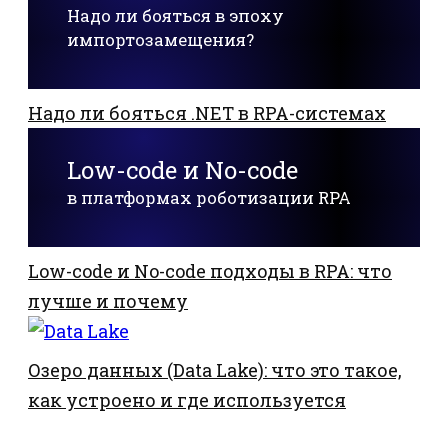
Надо ли бояться в эпоху
импортозамещения?
Надо ли бояться .NET в RPA-системах
Low-code и No-code
в платформах роботизации RPA
Low-code и No-code подходы в RPA: что
лучше и почему
Озеро данных (Data Lake): что это такое,
как устроено и где используется