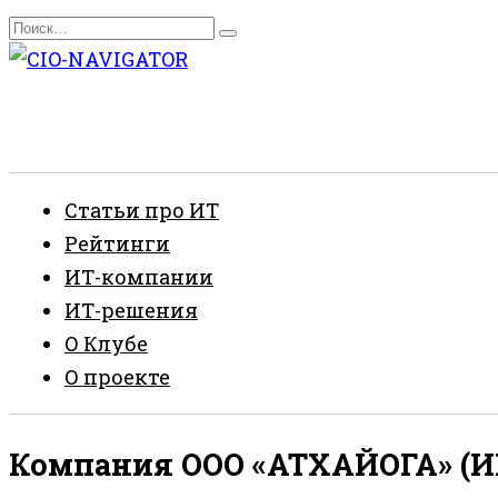
Перейти
Search
к
for:
содержанию
Статьи про ИТ
Рейтинги
ИТ-компании
ИТ-решения
О Клубе
О проекте
Компания ООО «АТХАЙОГА» (ИН