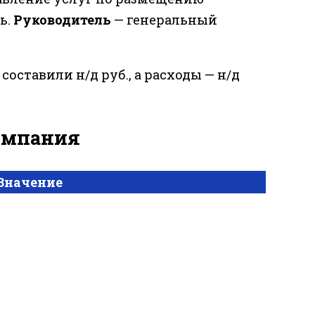
ь.
Руководитель
— генеральный
составили н/д руб., а расходы — н/д
компания
Значение